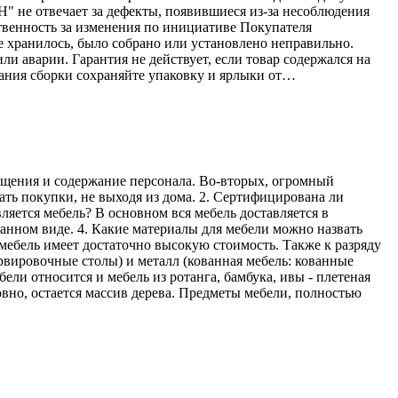
Н" не отвечает за дефекты, появившиеся из-за несоблюдения
твенность за изменения по инициативе Покупателя
е хранилось, было собрано или установлено неправильно.
ли аварии. Гарантия не действует, если товар содержался на
ания сборки сохраняйте упаковку и ярлыки от…
мещения и содержание персонала. Во-вторых, огромный
ать покупки, не выходя из дома. 2. Сертифицирована ли
ляется мебель? В основном вся мебель доставляется в
ранном виде. 4. Какие материалы для мебели можно назвать
мебель имеет достаточно высокую стоимость. Также к разряду
рвировочные столы) и металл (кованная мебель: кованные
ели относится и мебель из ротанга, бамбука, ивы - плетеная
овно, остается массив дерева. Предметы мебели, полностью