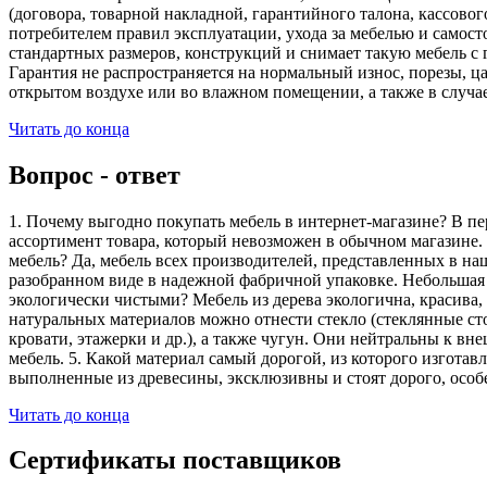
(договора, товарной накладной, гарантийного талона, кассово
потребителем правил эксплуатации, ухода за мебелью и самос
стандартных размеров, конструкций и снимает такую мебель с 
Гарантия не распространяется на нормальный износ, порезы, ца
открытом воздухе или во влажном помещении, а также в случа
Читать до конца
Вопрос - ответ
1. Почему выгодно покупать мебель в интернет-магазине? В пе
ассортимент товара, который невозможен в обычном магазине. 
мебель? Да, мебель всех производителей, представленных в наш
разобранном виде в надежной фабричной упаковке. Небольшая ч
экологически чистыми? Мебель из дерева экологична, красива,
натуральных материалов можно отнести стекло (стеклянные сто
кровати, этажерки и др.), а также чугун. Они нейтральны к вн
мебель. 5. Какой материал самый дорогой, из которого изгота
выполненные из древесины, эксклюзивны и стоят дорого, особ
Читать до конца
Сертификаты поставщиков