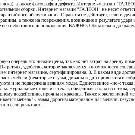
го чека), а также фотографии дефекта. Интернет-магазин "ГАЛЕО
тоятельной сборки. Интернет-магазин "ГАЛЕОН" не несет ответс
гарантийного обслуживания. Гарантия не действует, если издели
рапины, а также на повреждения, возникшие в результате удара и
е его небытового использования. ВАЖНО: Обязательно до оконч
рвую очередь-это низкие цены, так как нет затрат на аренду по
В-третьих, удобство, которое заключается в возможности соверш
ем интернет-магазине, сертифицирована. 3. В каком виде достав
асть мебели (некоторые стулья, диваны и др.) привозятся в соб
 уюта и не подвержена веяниям моды. Единственное «но»: такая 
лы: журнальные столы из стекла, обеденные столы из стекла, се
ешнему воздействию, прочны и красивы. Также к экологичной меб
вливается мебель? Самым дорогим материалом для мебели, безусл
енно если речь идет…