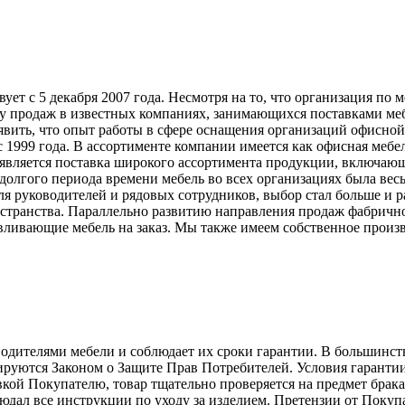
т с 5 декабря 2007 года. Несмотря на то, что организация по 
у продаж в известных компаниях, занимающихся поставками меб
явить, что опыт работы в сфере оснащения организаций офисной
999 года. В ассортименте компании имеется как офисная мебель
вляется поставка широкого ассортимента продукции, включающ
долгого периода времени мебель во всех организациях была вес
ля руководителей и рядовых сотрудников, выбор стал больше и 
странства. Параллельно развитию направления продаж фабрично
ливающие мебель на заказ. Мы также имеем собственное произв
телями мебели и соблюдает их сроки гарантии. В большинстве с
лируются Законом о Защите Прав Потребителей. Условия гарантии
авкой Покупателю, товар тщательно проверяется на предмет брак
людал все инструкции по уходу за изделием. Претензии от Пок