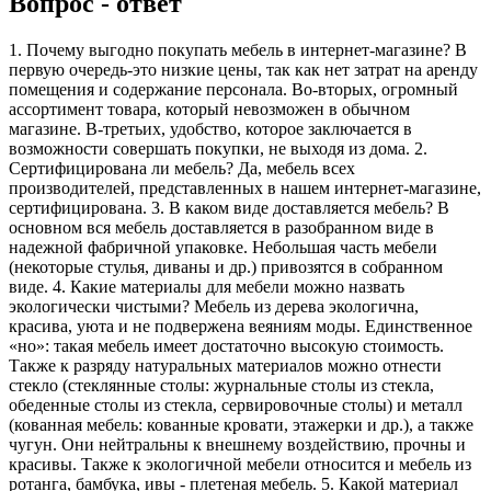
Вопрос - ответ
1. Почему выгодно покупать мебель в интернет-магазине? В
первую очередь-это низкие цены, так как нет затрат на аренду
помещения и содержание персонала. Во-вторых, огромный
ассортимент товара, который невозможен в обычном
магазине. В-третьих, удобство, которое заключается в
возможности совершать покупки, не выходя из дома. 2.
Сертифицирована ли мебель? Да, мебель всех
производителей, представленных в нашем интернет-магазине,
сертифицирована. 3. В каком виде доставляется мебель? В
основном вся мебель доставляется в разобранном виде в
надежной фабричной упаковке. Небольшая часть мебели
(некоторые стулья, диваны и др.) привозятся в собранном
виде. 4. Какие материалы для мебели можно назвать
экологически чистыми? Мебель из дерева экологична,
красива, уюта и не подвержена веяниям моды. Единственное
«но»: такая мебель имеет достаточно высокую стоимость.
Также к разряду натуральных материалов можно отнести
стекло (стеклянные столы: журнальные столы из стекла,
обеденные столы из стекла, сервировочные столы) и металл
(кованная мебель: кованные кровати, этажерки и др.), а также
чугун. Они нейтральны к внешнему воздействию, прочны и
красивы. Также к экологичной мебели относится и мебель из
ротанга, бамбука, ивы - плетеная мебель. 5. Какой материал