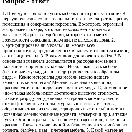
Вопрос - ответ
1. Почему выгодно покупать мебель в интернет-магазине? В
первую очередь-это низкие цены, так как нет затрат на аренду
помещения и содержание персонала. Во-вторых, огромный
ассортимент товара, который невозможен в обычном
магазине. В-третьих, удобство, которое заключается в
возможности совершать покупки, не выходя из дома. 2.
Сертифицирована ли мебель? Да, мебель всех
производителей, представленных в нашем интернет-магазине,
сертифицирована. 3. В каком виде доставляется мебель? В
основном вся мебель доставляется в разобранном виде в
надежной фабричной упаковке. Небольшая часть мебели
(некоторые стулья, диваны и др.) привозятся в собранном
виде. 4. Какие материалы для мебели можно назвать
экологически чистыми? Мебель из дерева экологична,
красива, уюта и не подвержена веяниям моды. Единственное
«но»: такая мебель имеет достаточно высокую стоимость.
Также к разряду натуральных материалов можно отнести
стекло (стеклянные столы: журнальные столы из стекла,
обеденные столы из стекла, сервировочные столы) и металл
(кованная мебель: кованные кровати, этажерки и др.), а также
чугун. Они нейтральны к внешнему воздействию, прочны и
красивы. Также к экологичной мебели относится и мебель из
ротанга, бамбука, ивы - плетеная мебель. 5. Какой материал