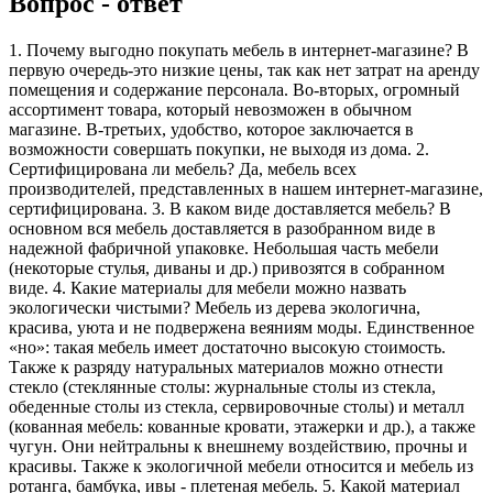
Вопрос - ответ
1. Почему выгодно покупать мебель в интернет-магазине? В
первую очередь-это низкие цены, так как нет затрат на аренду
помещения и содержание персонала. Во-вторых, огромный
ассортимент товара, который невозможен в обычном
магазине. В-третьих, удобство, которое заключается в
возможности совершать покупки, не выходя из дома. 2.
Сертифицирована ли мебель? Да, мебель всех
производителей, представленных в нашем интернет-магазине,
сертифицирована. 3. В каком виде доставляется мебель? В
основном вся мебель доставляется в разобранном виде в
надежной фабричной упаковке. Небольшая часть мебели
(некоторые стулья, диваны и др.) привозятся в собранном
виде. 4. Какие материалы для мебели можно назвать
экологически чистыми? Мебель из дерева экологична,
красива, уюта и не подвержена веяниям моды. Единственное
«но»: такая мебель имеет достаточно высокую стоимость.
Также к разряду натуральных материалов можно отнести
стекло (стеклянные столы: журнальные столы из стекла,
обеденные столы из стекла, сервировочные столы) и металл
(кованная мебель: кованные кровати, этажерки и др.), а также
чугун. Они нейтральны к внешнему воздействию, прочны и
красивы. Также к экологичной мебели относится и мебель из
ротанга, бамбука, ивы - плетеная мебель. 5. Какой материал