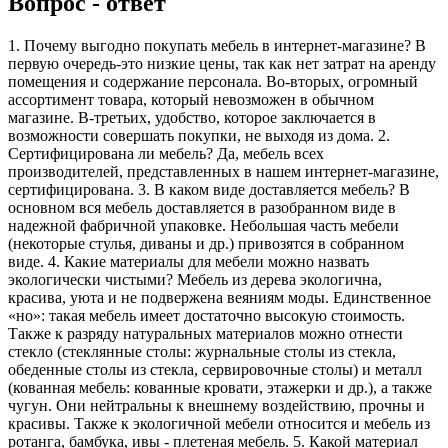
Вопрос - ответ
1. Почему выгодно покупать мебель в интернет-магазине? В
первую очередь-это низкие цены, так как нет затрат на аренду
помещения и содержание персонала. Во-вторых, огромный
ассортимент товара, который невозможен в обычном
магазине. В-третьих, удобство, которое заключается в
возможности совершать покупки, не выходя из дома. 2.
Сертифицирована ли мебель? Да, мебель всех
производителей, представленных в нашем интернет-магазине,
сертифицирована. 3. В каком виде доставляется мебель? В
основном вся мебель доставляется в разобранном виде в
надежной фабричной упаковке. Небольшая часть мебели
(некоторые стулья, диваны и др.) привозятся в собранном
виде. 4. Какие материалы для мебели можно назвать
экологически чистыми? Мебель из дерева экологична,
красива, уюта и не подвержена веяниям моды. Единственное
«но»: такая мебель имеет достаточно высокую стоимость.
Также к разряду натуральных материалов можно отнести
стекло (стеклянные столы: журнальные столы из стекла,
обеденные столы из стекла, сервировочные столы) и металл
(кованная мебель: кованные кровати, этажерки и др.), а также
чугун. Они нейтральны к внешнему воздействию, прочны и
красивы. Также к экологичной мебели относится и мебель из
ротанга, бамбука, ивы - плетеная мебель. 5. Какой материал