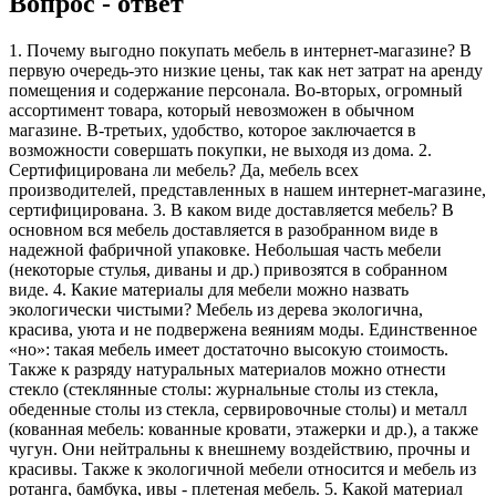
Вопрос - ответ
1. Почему выгодно покупать мебель в интернет-магазине? В
первую очередь-это низкие цены, так как нет затрат на аренду
помещения и содержание персонала. Во-вторых, огромный
ассортимент товара, который невозможен в обычном
магазине. В-третьих, удобство, которое заключается в
возможности совершать покупки, не выходя из дома. 2.
Сертифицирована ли мебель? Да, мебель всех
производителей, представленных в нашем интернет-магазине,
сертифицирована. 3. В каком виде доставляется мебель? В
основном вся мебель доставляется в разобранном виде в
надежной фабричной упаковке. Небольшая часть мебели
(некоторые стулья, диваны и др.) привозятся в собранном
виде. 4. Какие материалы для мебели можно назвать
экологически чистыми? Мебель из дерева экологична,
красива, уюта и не подвержена веяниям моды. Единственное
«но»: такая мебель имеет достаточно высокую стоимость.
Также к разряду натуральных материалов можно отнести
стекло (стеклянные столы: журнальные столы из стекла,
обеденные столы из стекла, сервировочные столы) и металл
(кованная мебель: кованные кровати, этажерки и др.), а также
чугун. Они нейтральны к внешнему воздействию, прочны и
красивы. Также к экологичной мебели относится и мебель из
ротанга, бамбука, ивы - плетеная мебель. 5. Какой материал