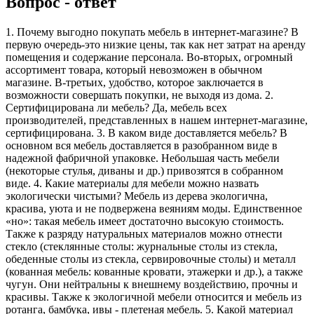
Вопрос - ответ
1. Почему выгодно покупать мебель в интернет-магазине? В
первую очередь-это низкие цены, так как нет затрат на аренду
помещения и содержание персонала. Во-вторых, огромный
ассортимент товара, который невозможен в обычном
магазине. В-третьих, удобство, которое заключается в
возможности совершать покупки, не выходя из дома. 2.
Сертифицирована ли мебель? Да, мебель всех
производителей, представленных в нашем интернет-магазине,
сертифицирована. 3. В каком виде доставляется мебель? В
основном вся мебель доставляется в разобранном виде в
надежной фабричной упаковке. Небольшая часть мебели
(некоторые стулья, диваны и др.) привозятся в собранном
виде. 4. Какие материалы для мебели можно назвать
экологически чистыми? Мебель из дерева экологична,
красива, уюта и не подвержена веяниям моды. Единственное
«но»: такая мебель имеет достаточно высокую стоимость.
Также к разряду натуральных материалов можно отнести
стекло (стеклянные столы: журнальные столы из стекла,
обеденные столы из стекла, сервировочные столы) и металл
(кованная мебель: кованные кровати, этажерки и др.), а также
чугун. Они нейтральны к внешнему воздействию, прочны и
красивы. Также к экологичной мебели относится и мебель из
ротанга, бамбука, ивы - плетеная мебель. 5. Какой материал